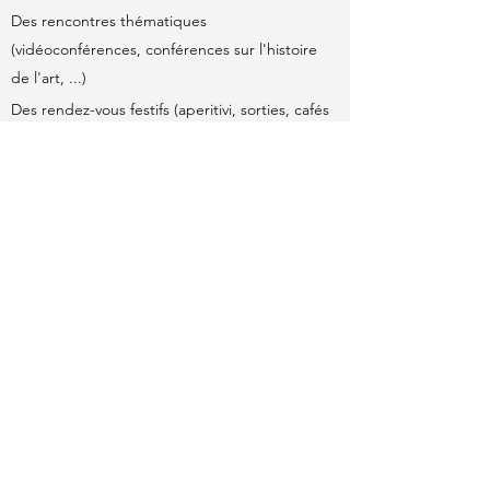
Des rencontres thématiques
(vidéoconférences, conférences sur l'histoire
de l'art, ...)
Des rendez-vous festifs (aperitivi, sorties, cafés
accueil tout au long de l’année pour faire
connaissance ou tout simplement passer un
bon moment ensemble
Des activités : des visites culturelles, sorties
sportives, Menu del giorno, visites d'ateliers
d'artistes, sorties cinéma, conversation
italienne, cours d'italien en petite groupe à
tarif préférentiel, et Réseau des entrepreneurs.
Ces activités sont animées par des
bénévoles de l'association.