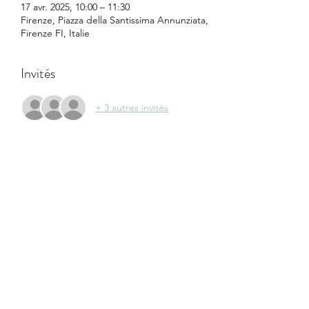
17 avr. 2025, 10:00 – 11:30
Firenze, Piazza della Santissima Annunziata,
Firenze FI, Italie
Invités
+ 3 autres invités
À propos de l'événement
Informations à venir !
Le règlement de la visite guidée se fera sur 
place, exclusivement en espèces :
            Adhérent                12€
            Non Adhérent      15€
            Etudiant                   8€