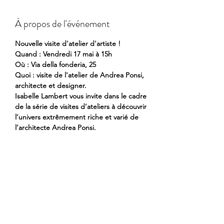
À propos de l'événement
Nouvelle visite d'atelier d'artiste !
Quand : Vendredi 17 mai à 15h
Où : Via della fonderia, 25
Quoi : visite de l'atelier de Andrea Ponsi, 
architecte et designer.
Isabelle Lambert vous invite dans le cadre 
de la série de visites d’ateliers à découvrir 
l’univers extrêmement riche et varié de 
l’architecte Andrea Ponsi. 
Andrea et son fils Luca ont développé un 
ensemble d’activités allant du design 
urbain â l’architecture, du design 
d’intérieur à la création de meubles et 
objets, et de l’écriture de livres aux 
dessins. L’atelier et espace de vie que nous 
aurons le plaisir de visiter est le lieu de 
création et d’inspiration… un lieu hors du 
temps et éblouissant!                                 