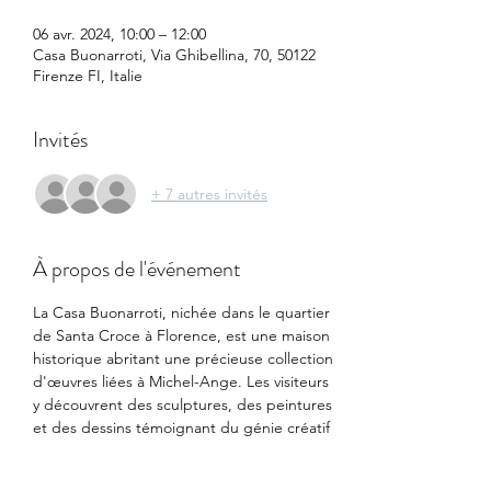
06 avr. 2024, 10:00 – 12:00
Casa Buonarroti, Via Ghibellina, 70, 50122
Firenze FI, Italie
Invités
+ 7 autres invités
À propos de l'événement
La Casa Buonarroti, nichée dans le quartier 
de Santa Croce à Florence, est une maison 
historique abritant une précieuse collection 
d'œuvres liées à Michel-Ange. Les visiteurs 
y découvrent des sculptures, des peintures 
et des dessins témoignant du génie créatif 
de l'artiste. 
En explorant ce quartier pittoresque, nous 