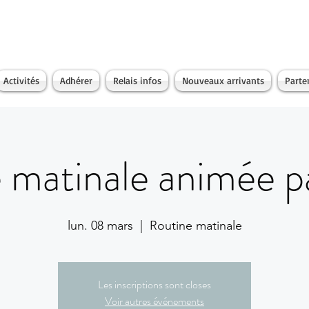
Activités
Adhérer
Relais infos
Nouveaux arrivants
Parte
 matinale animée pa
lun. 08 mars
  |  
Routine matinale
Les inscriptions sont closes
Voir autres événements