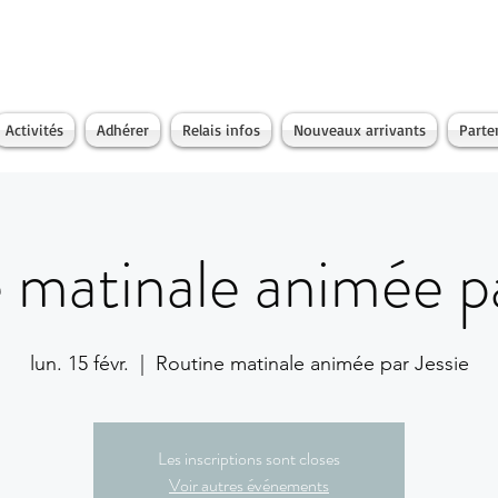
Activités
Adhérer
Relais infos
Nouveaux arrivants
Parte
 matinale animée pa
lun. 15 févr.
  |  
Routine matinale animée par Jessie
Les inscriptions sont closes
Voir autres événements