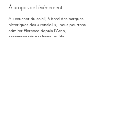
À propos de l'événement
Au coucher du soleil, à bord des barques 
historiques des « renaioli »,  nous pourrons 
admirer Florence depuis l'Arno, 
accompagnés par Irene, guide 
francophone.
Tarifs :
Adultes 25€
Enfants de moins de 6 ans 5€
de 6 à 12 ans 10€
de 14 à 18 ans 15€
Afficher plus
Partager cet événement