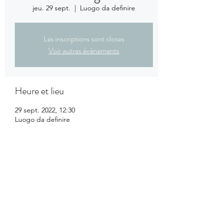
jeu. 29 sept.
  |  
Luogo da definire
Les inscriptions sont closes
Voir autres événements
Heure et lieu
29 sept. 2022, 12:30
Luogo da definire
Invités
Voir tout
Partager cet événement