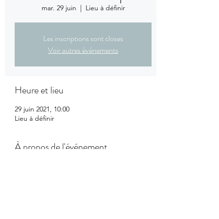
mar. 29 juin
  |  
Lieu à définir
Les inscriptions sont closes
Voir autres événements
Heure et lieu
29 juin 2021, 10:00
Lieu à définir
À propos de l'événement
Club de lecture où nous partageons nos 
coups de cœur Livres et Films ou Séries.
Ce groupe exige une participation 
régulière.