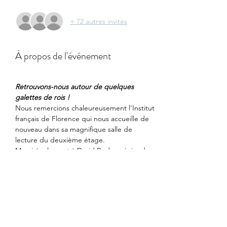
+ 72 autres invités
À propos de l'événement
Retrouvons-nous autour de quelques 
galettes de rois !
Nous remercions chaleureusement l'Institut 
français de Florence qui nous accueille de 
nouveau dans sa magnifique salle de 
lecture du deuxième étage.
Merci également à David Bedu qui viendra 
nous apporter les délicieuses galettes qu'il 
aura confectionnées pour nous,
et à Nicole et Antonio apporteront du 
cidre depuis la France !
Venez en famille : les enfants sont les 
bienvenus (version jus de pomme ) mais 
resteront sous la responsabilité de leurs 