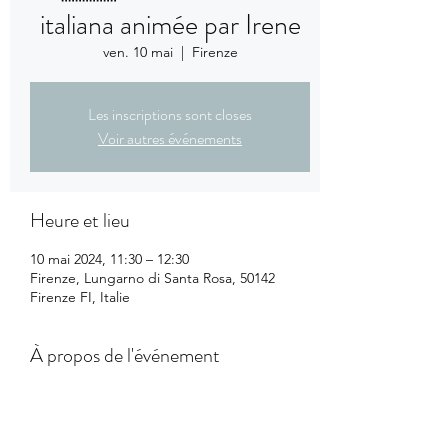
italiana animée par Irene
ven. 10 mai
  |  
Firenze
Les inscriptions sont closes
Voir autres événements
Heure et lieu
10 mai 2024, 11:30 – 12:30
Firenze, Lungarno di Santa Rosa, 50142
Firenze FI, Italie
À propos de l'événement
Ouverte aux personnes qui souhaitent 
converser sur différentes thématiques en 
italien.