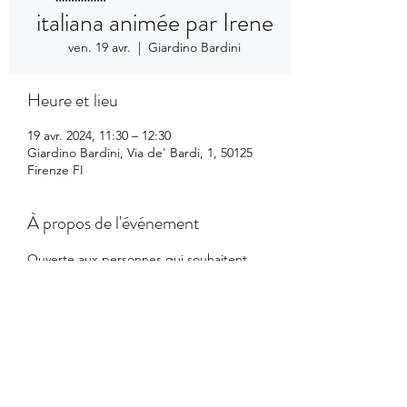
italiana animée par Irene
ven. 19 avr.
  |  
Giardino Bardini
Heure et lieu
19 avr. 2024, 11:30 – 12:30
Giardino Bardini, Via de' Bardi, 1, 50125
Firenze FI
À propos de l'événement
Ouverte aux personnes qui souhaitent 
converser sur différentes thématiques en 
italien.
Partager cet événement