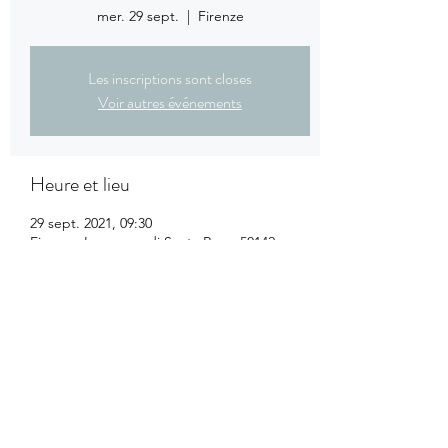
mer. 29 sept.
  |  
Firenze
Les inscriptions sont closes
Voir autres événements
Heure et lieu
29 sept. 2021, 09:30
Firenze, Lungarno di Santa Rosa, 50142
Firenze FI, Italia
Partager cet événement