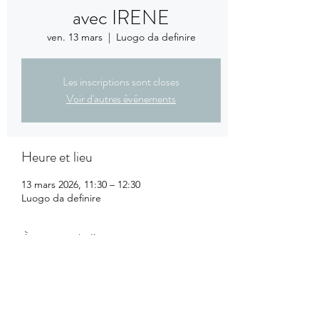
avec IRENE
ven. 13 mars
  |  
Luogo da definire
Les inscriptions sont closes
Voir d'autres événements
Heure et lieu
13 mars 2026, 11:30 – 12:30
Luogo da definire
À propos de l'événement
1ère rencontre de l'année du groupe de la 
"CONVERSATION ITALIENNE" Irene 
communiquera le lieu du RDV sur le groupe 
WhatsApp