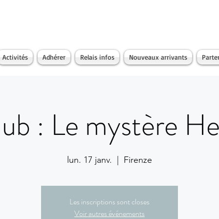
Activités
Adhérer
Relais infos
Nouveaux arrivants
Parte
ub : Le mystère He
lun. 17 janv.
  |  
Firenze
Les inscriptions sont closes
Voir autres événements