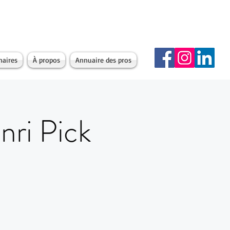
naires
À propos
Annuaire des pros
nri Pick