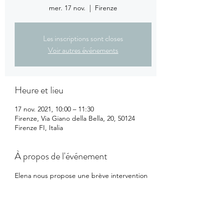
mer. 17 nov.
  |  
Firenze
Les inscriptions sont closes
Voir autres événements
Heure et lieu
17 nov. 2021, 10:00 – 11:30
Firenze, Via Giano della Bella, 20, 50124
Firenze FI, Italia
À propos de l'événement
Elena nous propose une brève intervention 
sur la Renaissance à
Florence, puis de partir en promenade, à la 
découverte des œuvres
(Piazza della Signoria, Orsanmichele...)