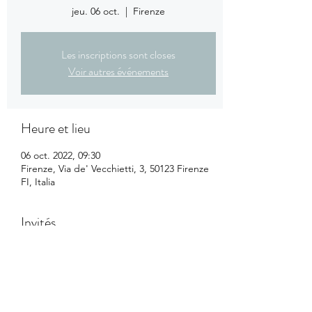
jeu. 06 oct.
  |  
Firenze
Les inscriptions sont closes
Voir autres événements
Heure et lieu
06 oct. 2022, 09:30
Firenze, Via de' Vecchietti, 3, 50123 Firenze
FI, Italia
Invités
Voir tout