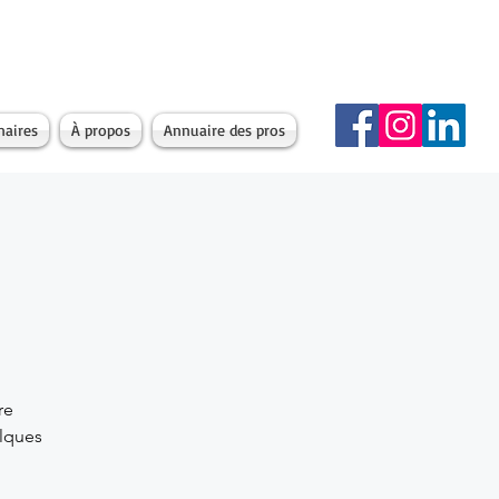
naires
À propos
Annuaire des pros
re
elques