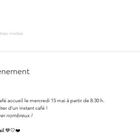
tres invités
vénement
é accueil le mercredi 15 mai à partir de 8.30 h.
ter d'un instant café !
ver nombreux !
il 
💙🤍❤️