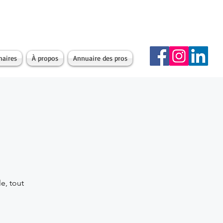
naires
À propos
Annuaire des pros
e, tout