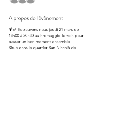
À propos de l'événement
🍹🎷 Retrouvons nous jeudi 21 mars de 
18h00 à 20h30 au Fromaggio Terroir, pour 
passer un bon memont ensemble !
Situé dans le quartier San Niccolò de 
Florence, le Terroir Formaggioteca propose 
de délicieuses combinaisons de fromages 
et de charcuteries, accompagnées de vins 
raffinés.
Tarif :  15 € par personne (adhérent) et 20€ 
par personne (non adhérent)
Florence Accueil offre le vin !
Réservez votre place : 
Nous vous attendons 
nombreux !