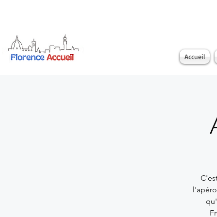
Accueil
C'es
l'apér
qu'
Fr