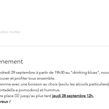
utres invités
vénement
redi 29 septembre à partir de 19h30 au "drinking blues", nouv
rouver et profiter tous ensemble.
onne avec une boisson au choix (exclu les alcools particuliers),
mortadella e pomodoro) et hummus.
re place 👇🏼 jusqu'au plus tard 
jeudi 28 septembre 12h.
reux !