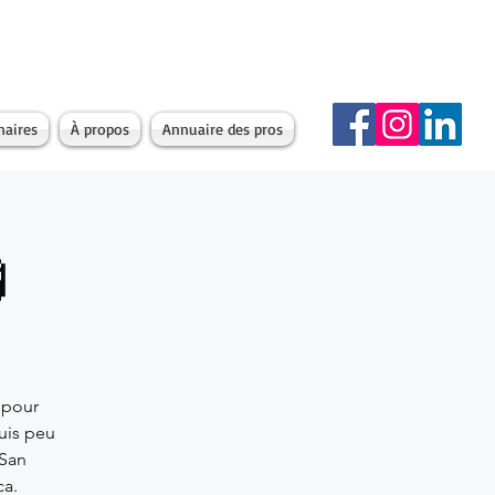
naires
À propos
Annuaire des pros

 pour
uis peu
 San
ca.